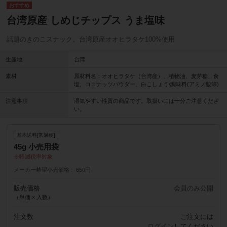
台湾原産 しめじチップス うま塩味
話題のきのこスナック。台湾原産オオヒラタケ100%使用
生産地
台湾
素材
原材料名：オオヒラタケ（台湾産）、植物油、麦芽糖、食
塩、ココナッツパウダー、白こしょう/調味料(アミノ酸等)
注意事項
湿気やすい性質の商品です。取扱いには十分ご注意くださ
い。
基本送料[常温便]
45g 小売用袋
軽減税率対象
メーカー希望小売価格
650円
販売価格
会員のみ公開
（単価 × 入数）
注文数
ご注文には
ログイン
してください