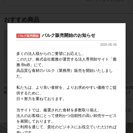
おすすめ商品
バルク販売開始のお知らせ
バルク販売開始
2025-05-26
多くの法人様からのご要望にお応えし、
このたび、株式会社癒雅が運営する法人専用卸サイト「癒
雅 BtoB」にて、
高品質な食材のバルク（業務用）販売を開始いたしまし
た。
私たちは、より良い食材を、よりお求めやすい価格でご提
AAグレード 阿克蘇(Akesu) なつめ
つまみ棗 (皮剥き・種ぬき) 個包装あ
宮廷桂花
樹上熟成 半生乾燥果実
り
グなし】
供するために、
日々努力を重ねております。
メーカー希望小売価格
780円
メーカー希望小売価格
1,200円
メ
当サイトでは、厳選された食材を多数取り揃え、
すべてのおすすめ商品を見る
法人のお客様にとって便利かつ信頼性の高い卸売サービス
を展開しております。
ご利用を通じて、貴社のビジネスにお役立ていただければ
幸いです。