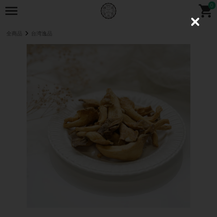
0
C
l
全商品
台湾逸品
o
s
e