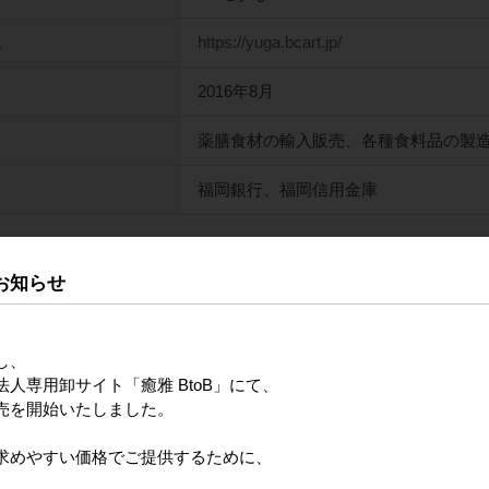
L
https://yuga.bcart.jp/
2016年8月
薬膳食材の輸入販売、各種食料品の製
福岡銀行、福岡信用金庫
ご案内
お知らせ
9:30～17:00
し、
土・日・祝日
人専用卸サイト「癒雅 BtoB」にて、
売を開始いたしました。
休み・ゴールデンウィークはカレンダーをご覧ください。
注文・お問い合わせにつきましては、翌営業日からの順次対応とな
求めやすい価格でご提供するために、
気軽にお問い合わせくださいませ。