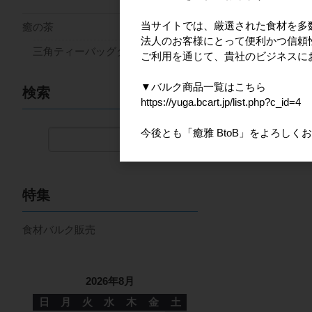
当サイトでは、厳選された食材を多
癒の茶
法人のお客様にとって便利かつ信頼
三角ティーバッグタイプ
ご利用を通じて、貴社のビジネスに
▼バルク商品一覧はこちら
検索
https://yuga.bcart.jp/list.php?c_id=4
今後とも「癒雅 BtoB」をよろしく
検索
特集
食材バルク販売
2026年8月
日
月
火
水
木
金
土