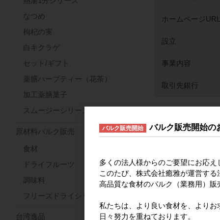
熱湯1分シリーズ
なつめ
ホームページUR
枸杞の実
設立
白キクラゲ
事業内容
セット/ギフト
薬膳ハーブティー（花茶）
取引先銀行
加工薬膳菓子
スムージーシリーズ
営業時間の
バルク販売開始の
バルク販売開始
原材料バルク販売
営業時間
食材
多くの法人様からのご要望にお応え
ドライフルーツ
定休日
このたび、株式会社癒雅が運営する法
調味料
高品質な食材のバルク（業務用）販
※ 年末年始・お盆
フリーズドライシリーズ
※ 営業時間外のご
私たちは、より良い食材を、よりお
※ ご不明な点はお
日々努力を重ねております。
台湾逸品