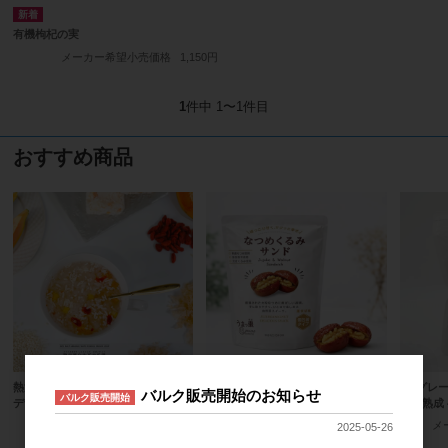
有機枸杞の実
メーカー希望小売価格
1,150円
1
件中 1〜1件目
おすすめ商品
熱湯1分 麹甘酒白木耳木瓜羹 {薬膳
うまっ棗(ザオ) ナツメのくるみサン
AAグレー
バルク販売開始のお知らせ
バルク販売開始
デザートスープ シリーズ}
ド 棗挾核桃 個包装タイプ
樹上熟成
メーカー希望小売価格
400円
メーカー希望小売価格
550円
メ
2025-05-26