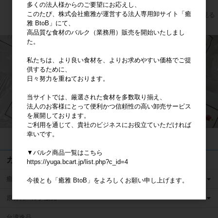
多くの法人様からのご要望にお応えし、
このたび、株式会社癒雅が運営する法人専用卸サイト「癒
すべてのおすすめ商品を見る
雅 BtoB」にて、
高品質な食材のバルク（業務用）販売を開始いたしまし
た。
私たちは、より良い食材を、よりお求めやすい価格でご提
供するために、
日々努力を重ねております。
当サイトでは、厳選された食材を多数取り揃え、
法人のお客様にとって便利かつ信頼性の高い卸売サービス
を展開しております。
ご利用を通じて、貴社のビジネスにお役立ていただければ
幸いです。
カートは空です
▼バルク商品一覧はこちら
カテゴリ
https://yuga.bcart.jp/list.php?c_id=4
癒雅膳食 小売用商品
今後とも「癒雅 BtoB」をよろしくお願い申し上げます。
原材料バルク販売
台湾逸品