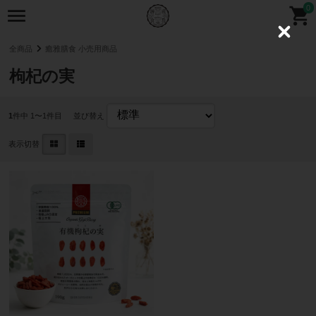
0
C
l
全商品
癒雅膳食 小売用商品
o
s
枸杞の実
e
1
件中 1〜1件目
並び替え
表示切替