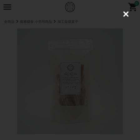
0
C
l
全商品
癒雅膳食 小売用商品
加工薬膳菓子
o
s
e