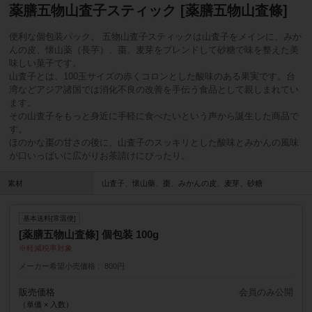
薬膳五物山査子スティック [薬膳五物山査條]
便利な個包装パック。 五物山査子スティックは山査子をメインに、みか
んの皮、懐山薬（長芋）、棗、麦芽をプレンドして砂糖で味を整えた美
味しい菓子です。
山査子とは、100玉サイズの赤くコロンとした酸味のある果実です。台
湾などアジア諸国では消化不良の改善を手伝う食品として親しまれてい
ます。
その山査子をもっと身近に手軽に食べたいという声から誕生した商品で
す。
ほのかな棗の甘さの後に、山査子のスッキリとした酸味とみかんの風味
が口いっぱいに広がりお茶請けにぴったり。
素材
山査子、懷山藥、棗、みかんの皮、麦芽、砂糖
基本送料[常温便]
[薬膳五物山査條] 個包装 100g
軽減税率対象
メーカー希望小売価格
800円
販売価格
会員のみ公開
（単価 × 入数）