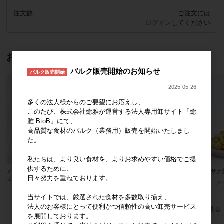
注文数
ご注文には
ログイン
してください
おすすめ商品
バルク販売開始のお知らせ
バルク販売開始
2025-05-26
多くの法人様からのご要望にお応えし、
このたび、株式会社癒雅が運営する法人専用卸サイト「癒
雅 BtoB」にて、
高品質な食材のバルク（業務用）販売を開始いたしまし
た。
私たちは、より良い食材を、よりお求めやすい価格でご提
供するために、
メーカー直販 業務用 なつめチップ
台湾原産 しめじチップス うま塩味
サクサク
日々努力を重ねております。
ス 500g
メーカー希望小売価格
650円
メ
参考上代
オープン
当サイトでは、厳選された食材を多数取り揃え、
法人のお客様にとって便利かつ信頼性の高い卸売サービス
すべてのおすすめ商品を見る
を展開しております。